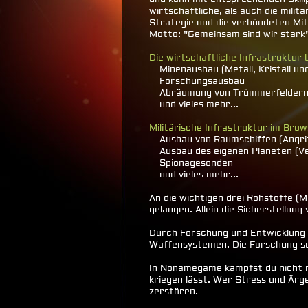
wirtschaftliche, als auch die milit
Strategie und die verbündeten Mit
Motto: "Gemeinsam sind wir stark
Die wirtschaftliche Infrastruktur 
Minenausbau (Metall, Kristall u
Forschungsausbau
Abräumung von Trümmerfelder
und vieles mehr...
Militärische Infrastruktur im Bro
Ausbau von Raumschiffen (Angrif
Ausbau des eigenen Planeten (Ve
Spionagesonden
und vieles mehr...
An die wichtigen drei Rohstoffe (M
gelangen. Allein die Sicherstellu
Durch Forschung und Entwicklung 
Waffensystemen. Die Forschung sch
In Nonamegame kämpfst du nicht nur
kriegen lässt. Wer Stress und Ärg
zerstören.