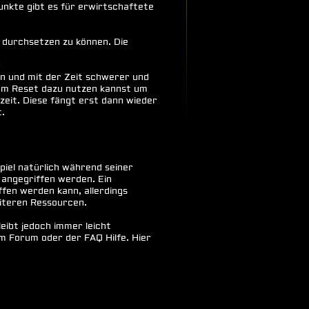
unkte gibt es für erwirtschaftete
h durchsetzen zu können. Die
len und mit der Zeit schwerer und
nem Reset dazu nutzen kannst um
eit. Diese fängt erst dann wieder
t.
piel natürlich während seiner
 angegriffen werden. Ein
fen werden kann, allerdings
eiteren Ressourcen.
leibt jedoch immer leicht
im Forum oder der FAQ Hilfe. Hier