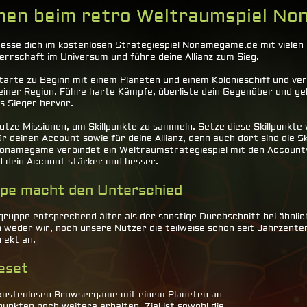
mmen beim retro Weltraumspiel N
esse dich im kostenlosen Strategiespiel Nonamegame.de mit vielen
errschaft im Universum und führe deine Allianz zum Sieg.
tarte zu Beginn mit einem Planeten und einem Kolonieschiff und ve
einer Region. Führe harte Kämpfe, überliste dein Gegenüber und g
ls Sieger hervor.
utze Missionen, um Skillpunkte zu sammeln. Setze diese Skillpunkte 
ür deinen Account sowie für deine Allianz, denn auch dort sind die S
onamegame verbindet ein Weltraumstrategiespiel mit den Account
rd dein Account stärker und besser.
ppe macht den Unterschied
elgruppe entsprechend älter als der sonstige Durchschnitt bei ähn
 weder wir, noch unsere Nutzer die teilweise schon seit Jahrzenten
rekt an.
eset
m kostenlosen Browsergame mit einem Planeten an
unkten noch weitere erhalten. Ziel ist sowohl die