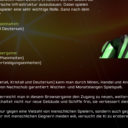
ärische Infrastruktur auszubauen. Dabei spielen
spieler eine sehr wichtige Rolle. Ganz nach dem
"
beinhaltet:
nd Deuterium)
n
wsergame:
fseinheiten)
rteidigungseinheiten)
etall, Kristall und Deuterium) kann man durch Minen, Handel und An
ng von Nachschub garantiert Wochen -und Monatelangen Spielspaß.
erreicht man in diesem Browsergame den Zugang zu neuen, weiter
altet nicht nur neue Gebäude und Schiffe frei, sie verbessert die
 gegen eine Vielzahl von menschlichen Spielern, sondern auch gegen
er mit menschlichen Gegnern meiden will, versucht die Ki zu erober