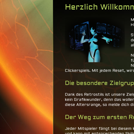
Herzlich Willko
M
H
S
d
a
N
f
N
Clickerspiels. Mit jedem Reset, wi
Die besondere Zielgru
Dank des Retrostils ist unsere Zi
kein Grafikwunder, denn das wollen
diese Altersrange, so melde dich di
Der Weg zum ersten R
Jeder Mitspieler fängt bei diese
und kann mit entsprechenden Skillp