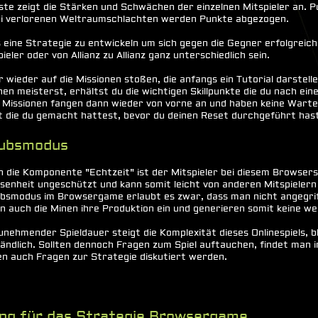
ste zeigt die Stärken und Schwächen der einzelnen Mitspieler an. P
ei verlorenen Weltraumschlachten werden Punkte abgezogen.
es eine Strategie zu entwickeln um sich gegen die Gegner erfolgreic
ieler oder von Allianz zu Allianz ganz unterschiedlich sein.
 wieder auf die Missionen stoßen, die anfangs ein Tutorial darstel
n meisterst, erhältst du die wichtigen Skillpunkte die du nach ei
 Missionen fangen dann wieder von vorne an und haben keine Wartez
st die du gemacht hattest, bevor du deinen Reset durchgeführt has
aubsmodus
 die Komponente "Echtzeit" ist der Mitspieler bei diesem Browsers
enheit ungeschützt und kann somit leicht von anderen Mitspielern
bsmodus im Browsergame erlaubt es zwar, dass man nicht angegrif
en auch die Minen ihre Produktion ein und generieren somit keine w
unehmender Spieldauer steigt die Komplexität dieses Onlinespiels, b
ändlich. Sollten dennoch Fragen zum Spiel auftauchen, findet man 
n auch Fragen zur Strategie diskutiert werden.
ng für das Strategie Browsergame