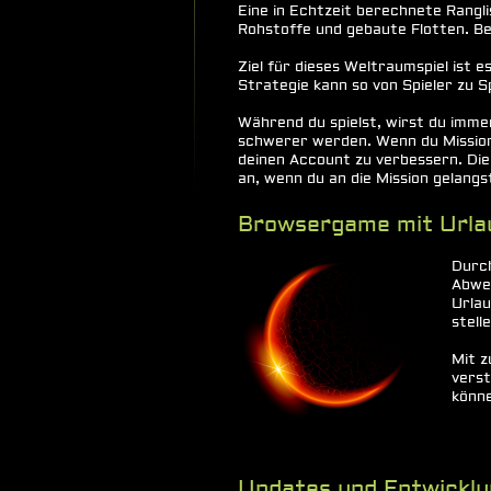
Eine in Echtzeit berechnete Rangli
Rohstoffe und gebaute Flotten. B
Ziel für dieses Weltraumspiel ist 
Strategie kann so von Spieler zu Sp
Während du spielst, wirst du immer
schwerer werden. Wenn du Missione
deinen Account zu verbessern. Die
an, wenn du an die Mission gelang
Browsergame mit Url
Durch
Abwes
Urlau
stell
Mit z
verst
könne
Updates und Entwicklu